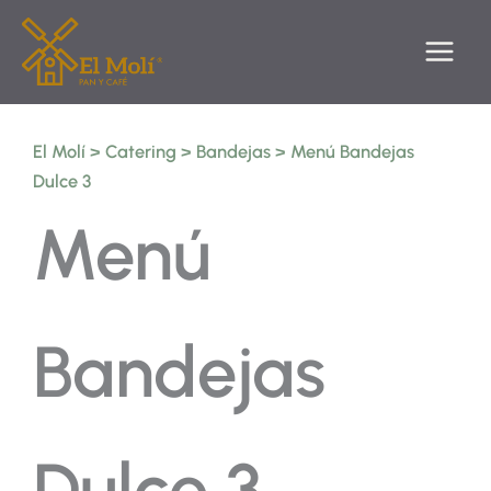
Ir
al
contenido
El Molí
>
Catering
>
Bandejas
>
Menú Bandejas
Dulce 3
Menú
Bandejas
Dulce 3