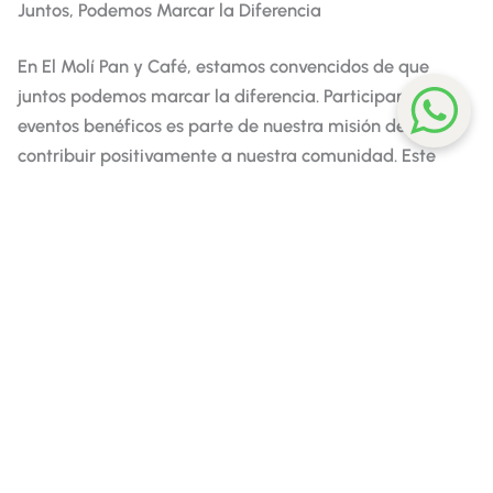
Juntos, Podemos Marcar la Diferencia
En El Molí Pan y Café, estamos convencidos de que
juntos podemos marcar la diferencia. Participar en
eventos benéficos es parte de nuestra misión de
contribuir positivamente a nuestra comunidad. Este
torneo es una excelente oportunidad para unirnos por
una causa noble, disfrutar de un día deportivo y
saborear los mejores productos de El Molí.
No olvides seguirnos en nuestras redes sociales para
más actualizaciones y otras
actividades en las que
estamos involucrados
. ¡Te esperamos!
A continuación te dejamos la
entrevista a Santiago
Vélez
, organizador del evento, en la radio local Castro
Punto Radio.